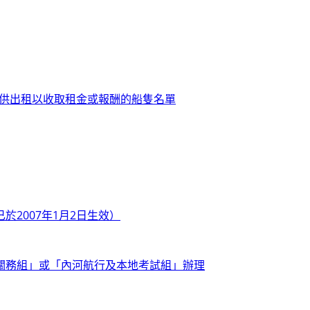
可供出租以收取租金或報酬的船隻名單
2007年1月2日生效）
關務組」或「內河航行及本地考試組」辦理