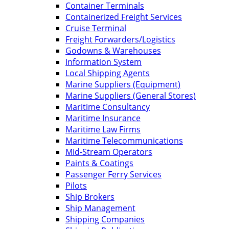
Container Terminals
Containerized Freight Services
Cruise Terminal
Freight Forwarders/Logistics
Godowns & Warehouses
Information System
Local Shipping Agents
Marine Suppliers (Equipment)
Marine Suppliers (General Stores)
Maritime Consultancy
Maritime Insurance
Maritime Law Firms
Maritime Telecommunications
Mid-Stream Operators
Paints & Coatings
Passenger Ferry Services
Pilots
Ship Brokers
Ship Management
Shipping Companies