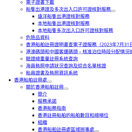
電子證書下載
船隻出港證及多次出入口許可證核對服務
遠洋船隻出港證核對服務
本地船隻出港證核對服務
本地船隻多次出入口許可證核對服務
危險品資料
香港船舶註冊證明書查電子證服務（2023年7月3
港澳碼頭和中國客運碼頭 – 核准泊位時段分配情況
驗證總重量註冊系統查詢
海員執照申請狀況查詢及綜合名單核證
船員證書及執照資訊系統
香港船舶註冊處
關於香港船舶註冊
簡介
服務承諾
香港船務指南
香港註冊船舶的船舶數目和總噸位
組織
香港船舶註冊處區域辦事處