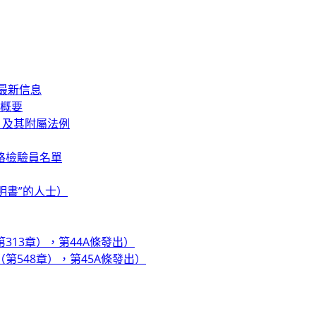
的最新信息
的概要
）及其附屬法例
格檢驗員名單
明書”的人士）
13章），第44A條發出）
第548章），第45A條發出）