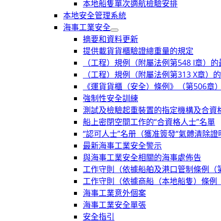
本地船隻單次適航檢驗安排
本地安全管理系統
海事工業安全
摘要和資料更新
提供載貨貨櫃驗證總重量的規定
（工程）規例（附屬法例第548 I章）
（工程）規例（附屬法例第313 X章）
《運貨貨櫃（安全）條例》（第506章
強制性安全訓練
測試及檢驗起重裝置的指定機構及合資
船上密閉空間工作的“合資格人士”名單
“認可人士”名册（獲准簽發“氣體清除證
最新海事工業安全警示
與海事工業安全相關的海事處佈告
工作守則（依據船舶及港口管制條例（第3
工作守則（依據商船（本地船隻）條例（
海事工業意外個案
海事工業安全單張
安全指引