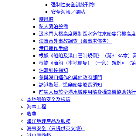
强制性安全訓練刊物
安全海報／張貼
避風塘
私人繫泊設備
汲水門大橋高度限制區水道往來船隻吊機高度
海事意外事故調查（海事處佈告）
港口運作手續
根據《船舶及港口管制規例》（第313A章）
根據《商船（本地船隻）（一般）規例》（第5
油輪到達通知
參與港口運作的其他政府部門
訪港遊艇／遊樂船隻船長須知
前線人員於全港水域使用隨身攝錄機協助執行
本地船舶安全及檢驗
海事工程
收費
海洋地理產品及服務
海事安全（只提供英文版）
港口國監督