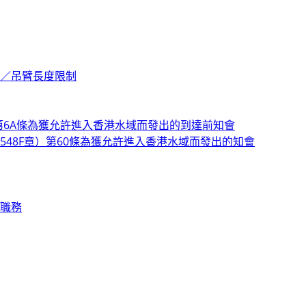
／吊臂長度限制
第6A條為獲允許進入香港水域而發出的到達前知會
48F章）第60條為獲允許進入香港水域而發出的知會
職務