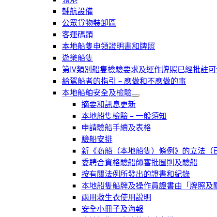
輔航設備
公眾貨物裝卸區
客運碼頭
本地船隻申領證明書和牌照
遊樂船隻
第IV類別船隻檢驗要求及運作牌照已經批註
給駕船者的指引 – 應做和不應做的事
本地船舶安全及檢驗
摘要和訊息更新
本地船隻檢驗 – 一般須知
申請驗船手續及表格
驗船安排
新《商船（本地船隻）條例》的立法（已於
委聘合資格驗船師審批圖則及驗船
按有關法例所發出的證書和紀錄
本地船隻船牌及操作員證書由「牌照及
兩用救生衣使用說明
安全小冊子及海報