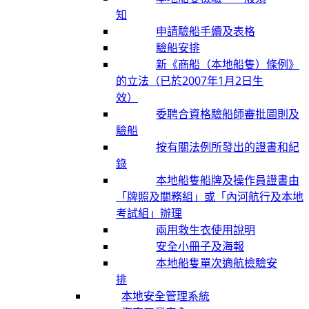
知
申請驗船手續及表格
驗船安排
新《商船（本地船隻）條例》
的立法（已於2007年1月2日生
效）
委聘合資格驗船師審批圖則及
驗船
按有關法例所發出的證書和紀
錄
本地船隻船牌及操作員證書由
「牌照及關務組」或「內河航行及本地
考試組」辦理
兩用救生衣使用說明
安全小冊子及海報
本地船隻單次適航檢驗安
排
本地安全管理系統