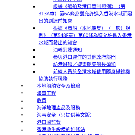
根據《船舶及港口管制規例》（第
313A章）第6A條為獲允許進入香港水域而發
出的到達前知會
根據《商船（本地船隻）（一般）規
例》（第548F章）第60條為獲允許進入香港
水域而發出的知會
油輪到達通知
參與港口運作的其他政府部門
訪港遊艇／遊樂船隻船長須知
前線人員於全港水域使用隨身攝錄機
協助執行職務
本地船舶安全及檢驗
海事工程
收費
海洋地理產品及服務
海事安全（只提供英文版）
港口國監督
香港救生設備的維修站