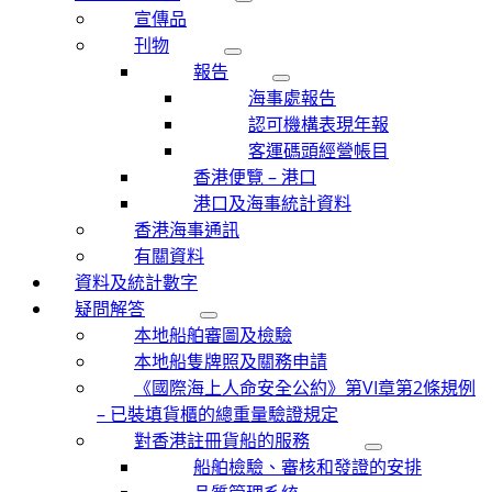
宣傳品
刊物
報告
海事處報告
認可機構表現年報
客運碼頭經營帳目
香港便覽 – 港口
港口及海事統計資料
香港海事通訊
有關資料
資料及統計數字
疑問解答
本地船舶審圖及檢驗
本地船隻牌照及關務申請
《國際海上人命安全公約》第VI章第2條規例
– 已裝填貨櫃的總重量驗證規定
對香港註冊貨船的服務
船舶檢驗、審核和發證的安排