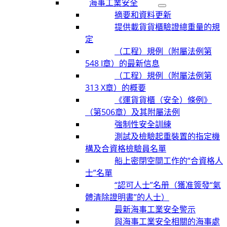
海事工業安全
摘要和資料更新
提供載貨貨櫃驗證總重量的規
定
（工程）規例（附屬法例第
548 I章）的最新信息
（工程）規例（附屬法例第
313 X章）的概要
《運貨貨櫃（安全）條例》
（第506章）及其附屬法例
強制性安全訓練
測試及檢驗起重裝置的指定機
構及合資格檢驗員名單
船上密閉空間工作的“合資格人
士”名單
“認可人士”名册（獲准簽發“氣
體清除證明書”的人士）
最新海事工業安全警示
與海事工業安全相關的海事處