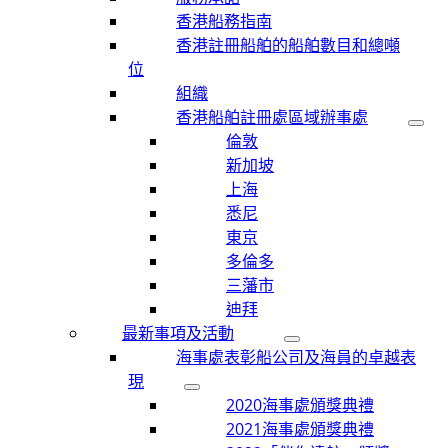
香港船務指南
香港註冊船舶的船舶數目和總噸
位
組織
香港船舶註冊處區域辦事處
倫敦
新加坡
上海
悉尼
東京
多倫多
三藩市
迪拜
最新事項及活動
海事處表彰船公司及海員的卓越表
現
2020海事處頒獎典禮
2021海事處頒獎典禮