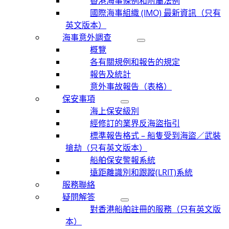
香港海事條例和附屬法例
國際海事組織 (IMO) 最新資訊（只有
英文版本）
海事意外調查
概覽
各有關規例和報告的規定
報告及統計
意外事故報告（表格）
保安事項
海上保安級別
經修訂的業界反海盜指引
標準報告格式 – 船隻受到海盜／武裝
搶劫（只有英文版本）
船舶保安警報系統
遠距離識別和跟蹤(LRIT)系統
服務聯絡
疑問解答
對香港船舶註冊的服務（只有英文版
本）