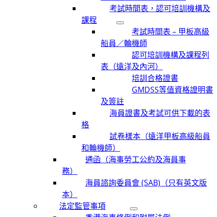
考試時間表，認可培訓機構及
課程
考試時間表 – 甲板高級
船員／輪機師
認可培訓機構及課程列
表（遠洋及內河）
培訓合格證書
GMDSS等值資格證明書
及簽註
海員證書及考試可供下載的表
格
試卷樣本（遠洋甲板高級船員
和輪機師）
通函（海事勞工公約及海員事
務）
海員諮詢委員會 (SAB)（只有英文版
本）
法定監管事項