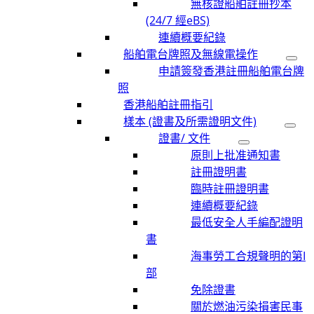
無核證船舶註冊抄本
(24/7 經eBS)
連續概要紀錄
船舶電台牌照及無線電操作
申請簽發香港註冊船舶電台牌
照
香港船舶註冊指引
樣本 (證書及所需證明文件)
證書/ 文件
原則上批准通知書
註冊證明書
臨時註冊證明書
連續概要紀錄
最低安全人手編配證明
書
海事勞工合規聲明的第I
部
免除證書
關於燃油污染損害民事