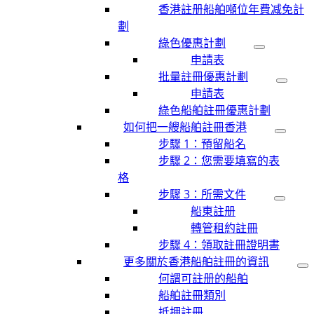
香港註册船舶噸位年費减免計
劃
綠色優惠計劃
申請表
批量註冊優惠計劃
申請表
綠色船舶註冊優惠計劃
如何把一艘船舶註冊香港
步驟 1：預留船名
步驟 2：您需要填寫的表
格
步驟 3：所需文件
船東註册
轉管租約註冊
步驟 4：領取註冊證明書
更多關於香港船舶註冊的資訊
何謂可註册的船舶
船舶註冊類別
抵押註冊