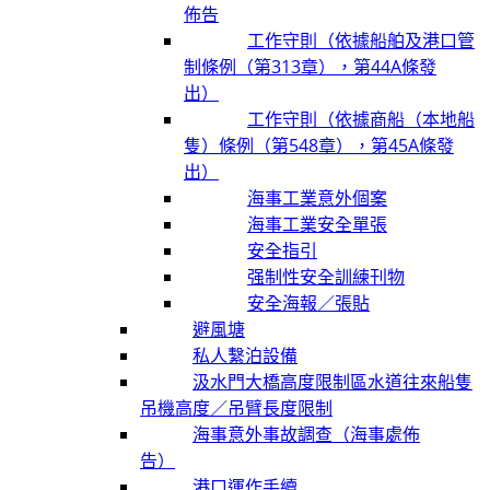
佈告
工作守則（依據船舶及港口管
制條例（第313章），第44A條發
出）
工作守則（依據商船（本地船
隻）條例（第548章），第45A條發
出）
海事工業意外個案
海事工業安全單張
安全指引
强制性安全訓練刊物
安全海報／張貼
避風塘
私人繫泊設備
汲水門大橋高度限制區水道往來船隻
吊機高度／吊臂長度限制
海事意外事故調查（海事處佈
告）
港口運作手續