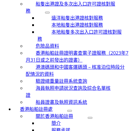
船隻出港證及多次出入口許可證核對服
務
遠洋船隻出港證核對服務
本地船隻出港證核對服務
本地船隻多次出入口許可證核對服
務
危險品資料
香港船舶註冊證明書查電子證服務（2023年7
月31日或之前發出的證書）
港澳碼頭和中國客運碼頭 – 核准泊位時段分
配情況的資料
驗證總重量註冊系統查詢
海員執照申請狀況查詢及綜合名單核
證
船員證書及執照資訊系統
香港船舶註冊處
關於香港船舶註冊
簡介
服務承諾