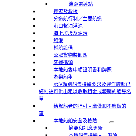
遙距雷達站
搜索及救援
分道航行制／主要航道
港口繫泊浮泡
海上垃圾及油污
領港
輔航設備
公眾貨物裝卸區
客運碼頭
本地船隻申領證明書和牌照
遊樂船隻
第IV類別船隻檢驗要求及運作牌照已
經批註可供出租以收取租金或報酬的船隻名
單
給駕船者的指引 – 應做和不應做的
事
本地船舶安全及檢驗
摘要和訊息更新
本地船隻檢驗 – 一般須