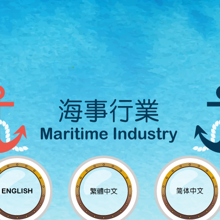
移
至
主
内
容