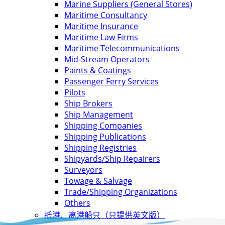
Marine Suppliers (General Stores)
Maritime Consultancy
Maritime Insurance
Maritime Law Firms
Maritime Telecommunications
Mid-Stream Operators
Paints & Coatings
Passenger Ferry Services
Pilots
Ship Brokers
Ship Management
Shipping Companies
Shipping Publications
Shipping Registries
Shipyards/Ship Repairers
Surveyors
Towage & Salvage
Trade/Shipping Organizations
Others
抵港、离港船只（只提供英文版）