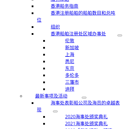
香港船务指南
香港注册船舶的船舶数目和总吨
位
组织
香港船舶注册处区域办事处
伦敦
新加坡
上海
悉尼
东京
多伦多
三藩市
迪拜
最新事项及活动
海事处表彰船公司及海员的卓越表
现
2020海事处颁奖典礼
2021海事处颁奖典礼