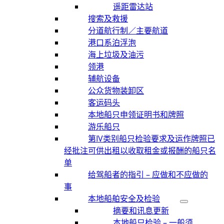
遥距雷达站
搜索及救援
分道航行制／主要航道
港口系泊浮泡
海上垃圾及油污
领港
辅航设备
公众货物装卸区
客运码头
本地船只申领证明书和牌照
游乐船只
第IV类别船只检验要求及运作牌照已
经批注可供出租以收取租金或报酬的船只名
单
给驾船者的指引 – 应做和不应做的
事
本地船舶安全及检验
摘要和讯息更新
本地船只检验 – 一般须