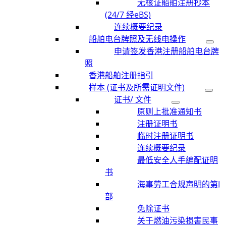
无核证船舶注册抄本
(24/7 经eBS)
连续概要纪录
船舶电台牌照及无线电操作
申请签发香港注册船舶电台牌
照
香港船舶注册指引
样本 (证书及所需证明文件)
证书/ 文件
原则上批准通知书
注册证明书
临时注册证明书
连续概要纪录
最低安全人手编配证明
书
海事劳工合规声明的第I
部
免除证书
关于燃油污染损害民事