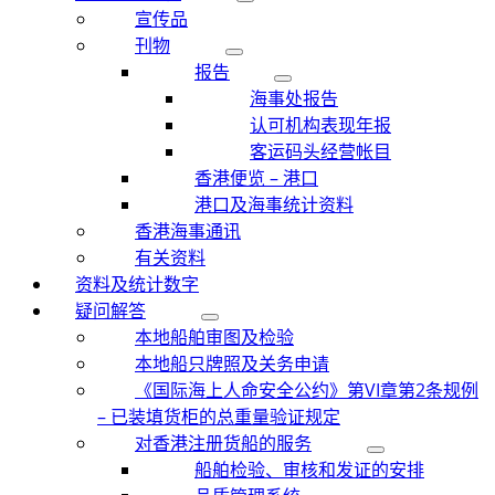
宣传品
刊物
报告
海事处报告
认可机构表现年报
客运码头经营帐目
香港便览 – 港口
港口及海事统计资料
香港海事通讯
有关资料
资料及统计数字
疑问解答
本地船舶审图及检验
本地船只牌照及关务申请
《国际海上人命安全公约》第VI章第2条规例
– 已装填货柜的总重量验证规定
对香港注册货船的服务
船舶检验、审核和发证的安排