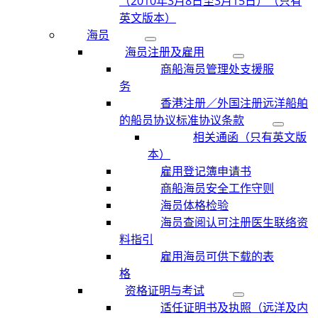
（2010年3月8日至3月15日）（只有
英文版本）
海员
海员注册及雇用
商船海员管理处支援服
务
香港注册／外国注册远洋船舶
的船员协议标准协议条款
相关通函（只有英文版
本）
雇用登记簿申请书
商船海员安全工作守则
海员体格检验
海员查阅认可注册医生联络资
料指引
雇用海员可供下载的表
格
资格证明与考试
适任证明书及执照（远洋及内