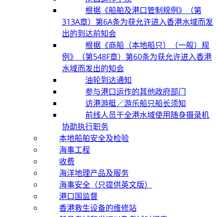
根据《船舶及港口管制规例》（第
313A章）第6A条为获允许进入香港水域而发
出的到达前知会
根据《商船（本地船只）（一般）规
例》（第548F章）第60条为获允许进入香港
水域而发出的知会
油轮到达通知
参与港口运作的其他政府部门
访港游艇／游乐船只船长须知
前线人员于全港水域使用随身摄录机
协助执行职务
本地船舶安全及检验
海事工程
收费
海洋地理产品及服务
海事安全（只提供英文版）
港口国监督
香港救生设备的维修站