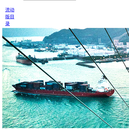
流动
版目
录