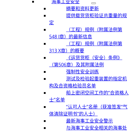
海事工业安全
摘要和资料更新
提供载货货柜验证总重量的规
定
（工程）规例（附属法例第
548 I章）的最新信息
（工程）规例（附属法例第
313 X章）的概要
《运货货柜（安全）条例》
（第506章）及其附属法例
强制性安全训练
测试及检验起重装置的指定机
构及合资格检验员名单
船上密闭空间工作的“合资格人
士”名单
“认可人士”名册（获准签发“气
体清除证明书”的人士）
最新海事工业安全警示
与海事工业安全相关的海事处