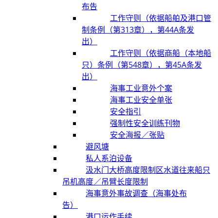
布告
工作守则（依据船舶及港口管
制条例（第313章），第44A条发
出）
工作守则（依据商船（本地船
只）条例（第548章），第45A条发
出）
海事工业意外个案
海事工业安全单张
安全指引
强制性安全训练刊物
安全海报／张贴
避风塘
私人系泊设备
汲水门大桥高度限制区水道往来船只
吊机高度／吊臂长度限制
海事意外事故调查（海事处布
告）
港口运作手续