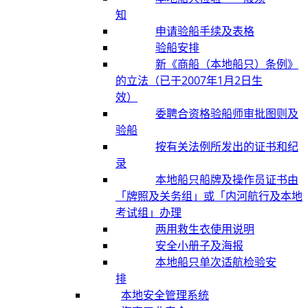
知
申请验船手续及表格
验船安排
新《商船（本地船只）条例》
的立法（已于2007年1月2日生
效）
委聘合资格验船师审批图则及
验船
按有关法例所发出的证书和纪
录
本地船只船牌及操作员证书由
「牌照及关务组」或「内河航行及本地
考试组」办理
两用救生衣使用说明
安全小册子及海报
本地船只单次适航检验安
排
本地安全管理系统