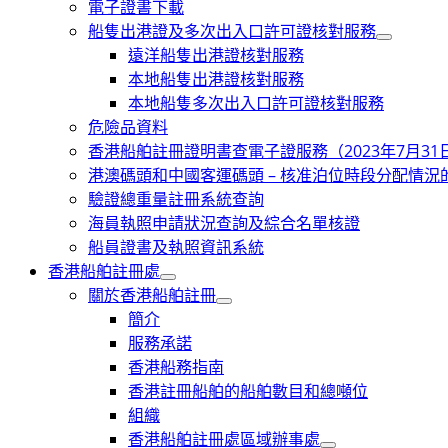
電子證書下載
船隻出港證及多次出入口許可證核對服務
遠洋船隻出港證核對服務
本地船隻出港證核對服務
本地船隻多次出入口許可證核對服務
危險品資料
香港船舶註冊證明書查電子證服務（2023年7月3
港澳碼頭和中國客運碼頭 – 核准泊位時段分配情況
驗證總重量註冊系統查詢
海員執照申請狀況查詢及綜合名單核證
船員證書及執照資訊系統
香港船舶註冊處
關於香港船舶註冊
簡介
服務承諾
香港船務指南
香港註冊船舶的船舶數目和總噸位
組織
香港船舶註冊處區域辦事處