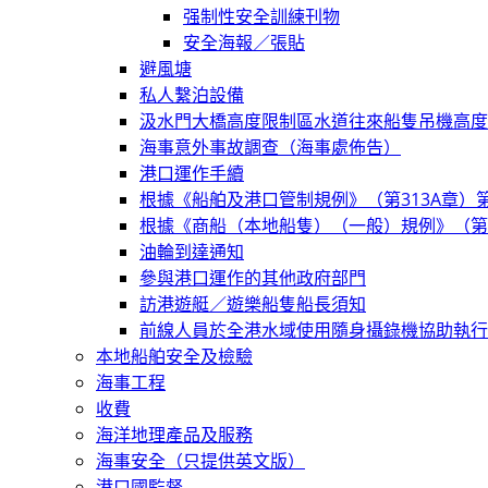
强制性安全訓練刊物
安全海報／張貼
避風塘
私人繫泊設備
汲水門大橋高度限制區水道往來船隻吊機高度
海事意外事故調查（海事處佈告）
港口運作手續
根據《船舶及港口管制規例》（第313A章）
根據《商船（本地船隻）（一般）規例》（第5
油輪到達通知
參與港口運作的其他政府部門
訪港遊艇／遊樂船隻船長須知
前線人員於全港水域使用隨身攝錄機協助執行
本地船舶安全及檢驗
海事工程
收費
海洋地理產品及服務
海事安全（只提供英文版）
港口國監督