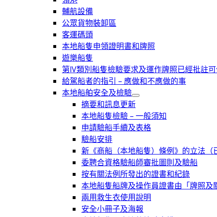
輔航設備
公眾貨物裝卸區
客運碼頭
本地船隻申領證明書和牌照
遊樂船隻
第IV類別船隻檢驗要求及運作牌照已經批註
給駕船者的指引 – 應做和不應做的事
本地船舶安全及檢驗
摘要和訊息更新
本地船隻檢驗 – 一般須知
申請驗船手續及表格
驗船安排
新《商船（本地船隻）條例》的立法（已於
委聘合資格驗船師審批圖則及驗船
按有關法例所發出的證書和紀錄
本地船隻船牌及操作員證書由「牌照及
兩用救生衣使用說明
安全小冊子及海報