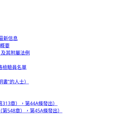
的最新信息
的概要
）及其附屬法例
格檢驗員名單
明書”的人士）
13章），第44A條發出）
第548章），第45A條發出）