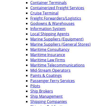
Container Terminals
Containerized Freight Services
Cruise Terminal
Freight Forwarders/Logistics
Godowns & Warehouses
Information System
Local Shipping Agents
Marine Suppliers (Equipment)
Marine Suppliers (General Stores)
Maritime Consultancy
Maritime Insurance
Maritime Law Firms
Maritime Telecommunications
Mid-Stream Operators
Paints & Coatings
Passenger Ferry Services
Pilots
Ship Brokers
Ship Management
Shipping Companies