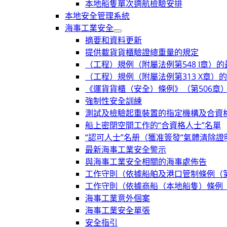
本地船隻單次適航檢驗安排
本地安全管理系統
海事工業安全
摘要和資料更新
提供載貨貨櫃驗證總重量的規定
（工程）規例（附屬法例第548 I章）
（工程）規例（附屬法例第313 X章）
《運貨貨櫃（安全）條例》（第506章
強制性安全訓練
測試及檢驗起重裝置的指定機構及合資
船上密閉空間工作的“合資格人士”名單
“認可人士”名册（獲准簽發“氣體清除證
最新海事工業安全警示
與海事工業安全相關的海事處佈告
工作守則（依據船舶及港口管制條例（第3
工作守則（依據商船（本地船隻）條例（
海事工業意外個案
海事工業安全單張
安全指引