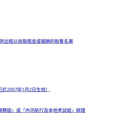
可供出租以收取租金或報酬的船隻名單
2007年1月2日生效）
關務組」或「內河航行及本地考試組」辦理