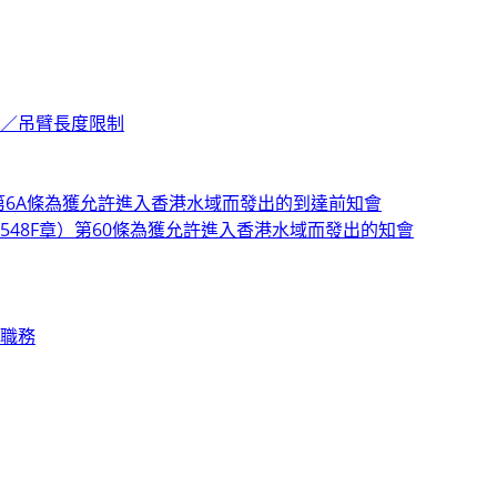
／吊臂長度限制
第6A條為獲允許進入香港水域而發出的到達前知會
48F章）第60條為獲允許進入香港水域而發出的知會
職務