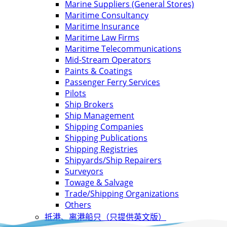
Marine Suppliers (General Stores)
Maritime Consultancy
Maritime Insurance
Maritime Law Firms
Maritime Telecommunications
Mid-Stream Operators
Paints & Coatings
Passenger Ferry Services
Pilots
Ship Brokers
Ship Management
Shipping Companies
Shipping Publications
Shipping Registries
Shipyards/Ship Repairers
Surveyors
Towage & Salvage
Trade/Shipping Organizations
Others
抵港、离港船只（只提供英文版）