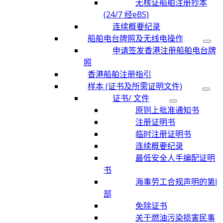
无核证船舶注册抄本
(24/7 经eBS)
连续概要纪录
船舶电台牌照及无线电操作
申请签发香港注册船舶电台牌
照
香港船舶注册指引
样本 (证书及所需证明文件)
证书/ 文件
原则上批准通知书
注册证明书
临时注册证明书
连续概要纪录
最低安全人手编配证明
书
海事劳工合规声明的第I
部
免除证书
关于燃油污染损害民事