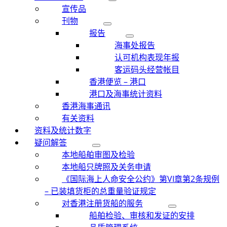
宣传品
刊物
报告
海事处报告
认可机构表现年报
客运码头经营帐目
香港便览 – 港口
港口及海事统计资料
香港海事通讯
有关资料
资料及统计数字
疑问解答
本地船舶审图及检验
本地船只牌照及关务申请
《国际海上人命安全公约》第VI章第2条规例
– 已装填货柜的总重量验证规定
对香港注册货船的服务
船舶检验、审核和发证的安排