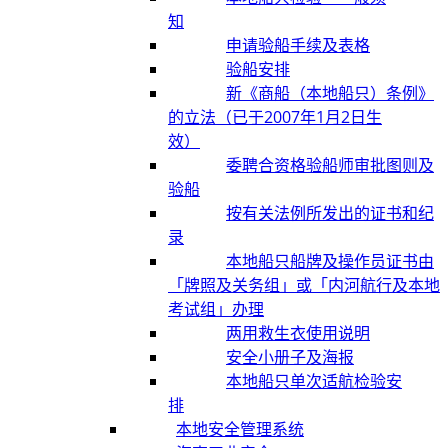
知
申请验船手续及表格
验船安排
新《商船（本地船只）条例》
的立法（已于2007年1月2日生
效）
委聘合资格验船师审批图则及
验船
按有关法例所发出的证书和纪
录
本地船只船牌及操作员证书由
「牌照及关务组」或「内河航行及本地
考试组」办理
两用救生衣使用说明
安全小册子及海报
本地船只单次适航检验安
排
本地安全管理系统