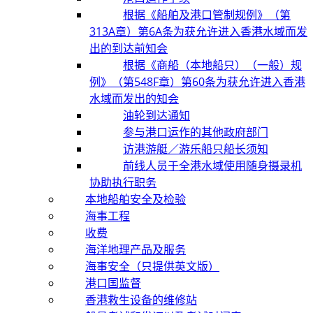
根据《船舶及港口管制规例》（第
313A章）第6A条为获允许进入香港水域而发
出的到达前知会
根据《商船（本地船只）（一般）规
例》（第548F章）第60条为获允许进入香港
水域而发出的知会
油轮到达通知
参与港口运作的其他政府部门
访港游艇／游乐船只船长须知
前线人员于全港水域使用随身摄录机
协助执行职务
本地船舶安全及检验
海事工程
收费
海洋地理产品及服务
海事安全（只提供英文版）
港口国监督
香港救生设备的维修站