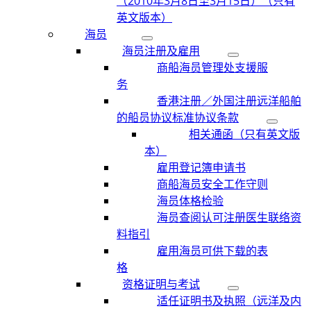
（2010年3月8日至3月15日）（只有
英文版本）
海员
海员注册及雇用
商船海员管理处支援服
务
香港注册／外国注册远洋船舶
的船员协议标准协议条款
相关通函（只有英文版
本）
雇用登记簿申请书
商船海员安全工作守则
海员体格检验
海员查阅认可注册医生联络资
料指引
雇用海员可供下载的表
格
资格证明与考试
适任证明书及执照（远洋及内