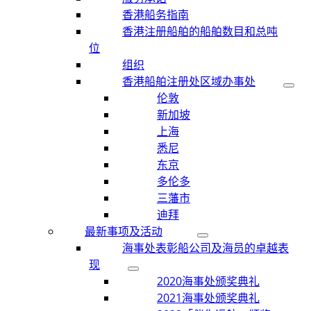
香港船务指南
香港注册船舶的船舶数目和总吨
位
组织
香港船舶注册处区域办事处
伦敦
新加坡
上海
悉尼
东京
多伦多
三藩市
迪拜
最新事项及活动
海事处表彰船公司及海员的卓越表
现
2020海事处颁奖典礼
2021海事处颁奖典礼