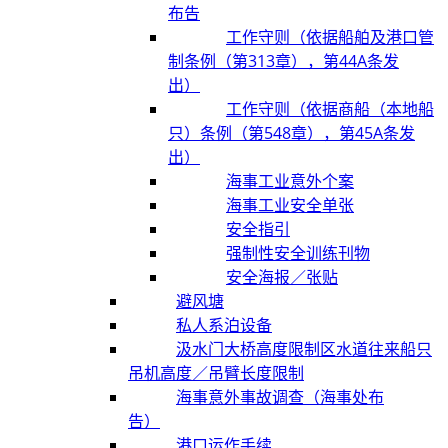
布告
工作守则（依据船舶及港口管
制条例（第313章），第44A条发
出）
工作守则（依据商船（本地船
只）条例（第548章），第45A条发
出）
海事工业意外个案
海事工业安全单张
安全指引
强制性安全训练刊物
安全海报／张贴
避风塘
私人系泊设备
汲水门大桥高度限制区水道往来船只
吊机高度／吊臂长度限制
海事意外事故调查（海事处布
告）
港口运作手续