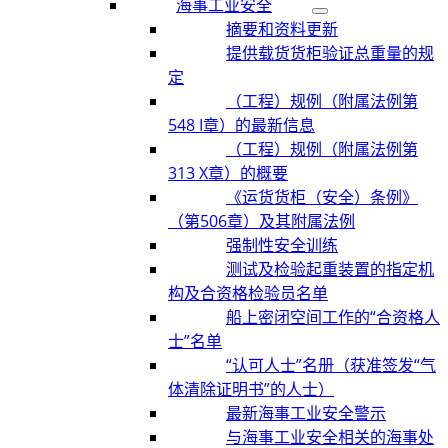
海事工业安全
摘要和资料更新
提供载货货柜验证总重量的规
定
（工程）规例（附属法例第
548 I章）的最新信息
（工程）规例（附属法例第
313 X章）的概要
《运货货柜（安全）条例》
（第506章）及其附属法例
强制性安全训练
测试及检验起重装置的指定机
构及合资格检验员名单
船上密闭空间工作的“合资格人
士”名单
“认可人士”名册（获准签发“气
体清除证明书”的人士）
最新海事工业安全警示
与海事工业安全相关的海事处