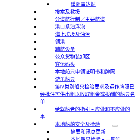
遥距雷达站
搜索及救援
分道航行制／主要航道
港口系泊浮泡
海上垃圾及油污
领港
辅航设备
公众货物装卸区
客运码头
本地船只申领证明书和牌照
游乐船只
第IV类别船只检验要求及运作牌照已
经批注可供出租以收取租金或报酬的船只名
单
给驾船者的指引 – 应做和不应做的
事
本地船舶安全及检验
摘要和讯息更新
本地船只检验 – 一般须