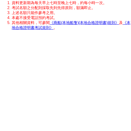
資料更新期為每天早上七時至晚上七時，約每小時一次。
考試名額之分配則採取先到先得原則，額滿即止。
上述名額只能作參考之用。
本處不接受電話預約考試。
其他相關資料，可參閱
《商船(本地船隻)(本地合格證明書)規則》
及
《本
地合格證明書考試規則》
。