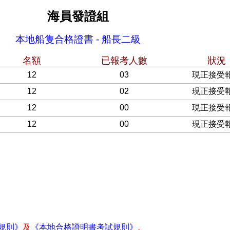
海員發證組
本地船隻合格證書 - 船長二級
名額
已報考人數
狀況
12
03
現正接受
12
02
現正接受
12
00
現正接受
12
00
現正接受
)規則》
及
《本地合格證明書考試規則》
。